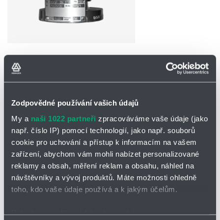
Partner
Zone
POPTAT / ODESLAT DOTAZ
Ke stažení
Zodpovědné používání vašich údajů
Katalogový list - VS/oP
My a
naši 1022 partneři
zpracováváme vaše údaje (jako
např. číslo IP) pomocí technologií, jako např. souborů
cookie pro uchování a přístup k informacím na vašem
Podtlakový ventil VS/oP
zařízení, abychom vám mohli nabízet personalizované
Jako koncová armatura na úložných nádržích a silech
pro
reklamy a obsah, měření reklam a obsahu, náhled na
prachotvorné látky a granuláty
. Odvětrávání pro zabránění vzniku
návštěvníky a vývoj produktů. Máte možnosti ohledně
nebezpečného podtlaku. Všechny pohyblivé části se nachází vně
toho, kdo vaše údaje používá a k jakým účelům.
úložného prostoru.
Pokud to povolíte, rádi bychom také:
Provedení ventilu