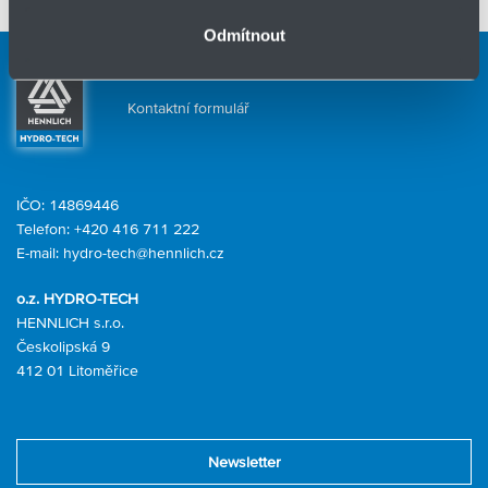
Technické údaje
Odmítnout
Kontaktní osoby
Kontaktní formulář
IČO: 14869446
Telefon:
+420 416 711 222
E-mail:
hydro-tech@hennlich.cz
o.z. HYDRO-TECH
HENNLICH s.r.o.
Českolipská 9
412 01 Litoměřice
Newsletter