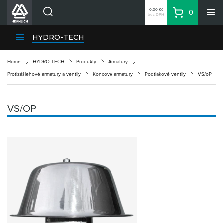
0,00 Kč
0
bez DPH
Košík
Hledat
Divize HENNLICH
HYDRO-TECH
Produkty
Home
HYDRO-TECH
Produkty
Armatury
Aktuality
Protizášlehové armatury a ventily
Koncové armatury
Podtlakové ventily
VS/oP
Blog
Kariéra
VS/OP
O firmě
Kontakty
CS
Přihlásit se
CZK
Nákupní seznam