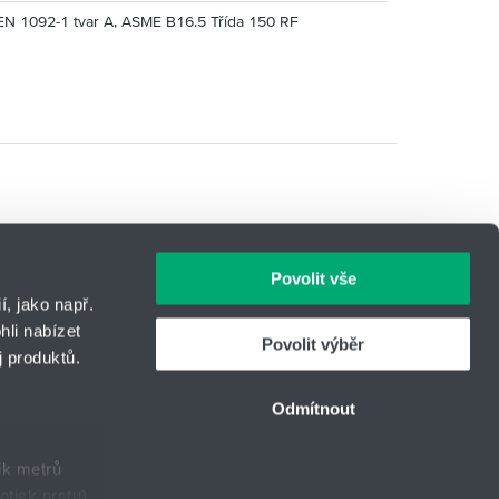
EN 1092-1 tvar A, ASME B16.5 Třída 150 RF
Povolit vše
, jako např.
li nabízet
Povolit výběr
 produktů.
IČO: 14869446
Telefon:
+420 416 711 222
Odmítnout
E-mail:
hydro-tech@hennlich.cz
ik metrů
otisk prstu)