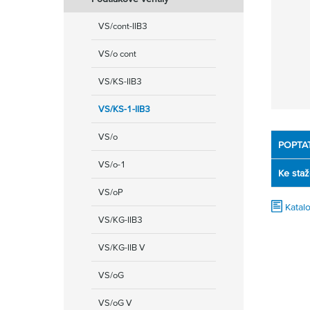
VS/cont-IIB3
VS/o cont
VS/KS-IIB3
VS/KS-1-IIB3
VS/o
POPTA
VS/o-1
Ke staž
VS/oP
Katalo
VS/KG-IIB3
VS/KG-IIB V
VS/oG
VS/oG V