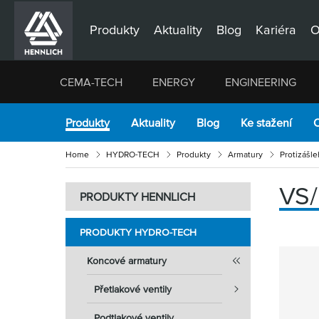
Produkty
Aktuality
Blog
Kariéra
O
CEMA-TECH
ENERGY
ENGINEERING
Produkty
Aktuality
Blog
Ke stažení
O
Home
HYDRO-TECH
Produkty
Armatury
Protizášle
VS/
PRODUKTY HENNLICH
PRODUKTY HYDRO-TECH
Koncové armatury
Přetlakové ventily
Podtlakové ventily