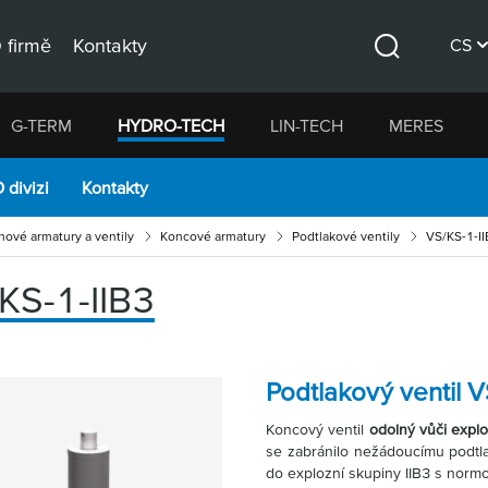
 firmě
Kontakty
CS
Hledat
DE
G-TERM
HYDRO-TECH
LIN-TECH
MERES
EN
 divizi
Kontakty
hové armatury a ventily
Koncové armatury
Podtlakové ventily
VS/KS-1-I
KS-1-IIB3
Podtlakový ventil V
Koncový ventil
odolný vůči expl
se zabránilo nežádoucímu podtl
do explozní skupiny IIB3 s norm