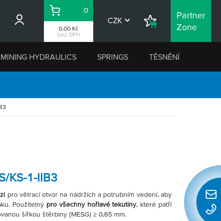
0
Partner
Košík
CZK
Nákupní
Zone
0,00 Kč
seznam
bez DPH
MINING HYDRAULICS
SPRINGS
TĚSNĚNÍ
IB3
S/KS-1-IIB3
ozi
pro větrací otvor na nádržích a potrubním vedení, aby
Rychl
aku. Použitelný
pro všechny hořlavé tekutiny
, které patří
konta
ovanou šířkou štěrbiny (MESG) ≥ 0,65 mm.