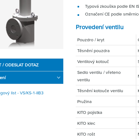
Typová zkouška podle EN 
Označení CE podle směrni
Provedení ventilu
Pouzdro / kryt
Těsnění pouzdra
Ventilový kotouč
T / ODESLAT DOTAZ
Sedlo ventilu / vřeteno
ení
ventilu
Těsnění kotouče ventilu
gový list - VS/KS-1-IIB3
Pružina
KITO pojistka
KITO klec
KITO rošt