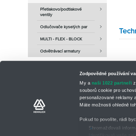
Přetlakovo/podtlakové
ventily
Odlučovače kyselých par
Tech
MULTI - FLEX - BLOCK
Odvětrávací armatury
Zodpovědné používání va
My a
naši 1022 partneři
z
souborů cookie pro uchov
personalizované reklamy a
Kontaktní osoby
Kontaktní formul
Máte možnosti ohledně toh
Pokud to povolíte, rádi by
Shromažďovali informa
Identifikovali vaše za
GDPR
Všeobecné obch
2026 © HENNLICH - Všechna práva vyhrazena