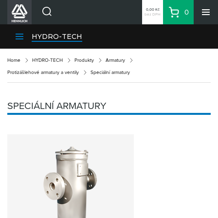
0,00 Kč
0
bez DPH
Košík
Hledat
Divize HENNLICH
HYDRO-TECH
Produkty
Home
HYDRO-TECH
Produkty
Armatury
Aktuality
Protizášlehové armatury a ventily
Speciální armatury
Blog
Kariéra
SPECIÁLNÍ ARMATURY
O firmě
Kontakty
CS
Přihlásit se
CZK
Nákupní seznam