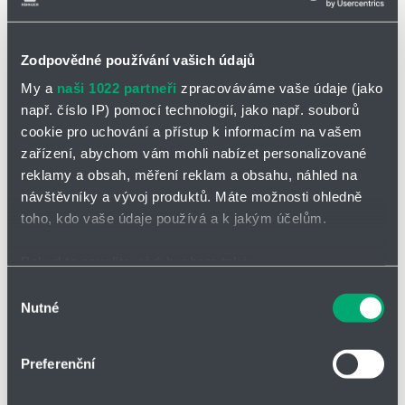
Zodpovědné používání vašich údajů
My a
naši 1022 partneři
zpracováváme vaše údaje (jako
např. číslo IP) pomocí technologií, jako např. souborů
cookie pro uchování a přístup k informacím na vašem
zařízení, abychom vám mohli nabízet personalizované
reklamy a obsah, měření reklam a obsahu, náhled na
návštěvníky a vývoj produktů. Máte možnosti ohledně
toho, kdo vaše údaje používá a k jakým účelům.
Pokud to povolíte, rádi bychom také:
Shromažďovali informace o vaší geografické poloze,
Výběr
FL/E-XXX-IIB3
Nutné
které mohou být přesné na několik metrů
souhlasu
Kapalinová detonační pojistka s roštem
Identifikovali vaše zařízení pomocí aktivního
DN 25 až DN 200
pro sk. IIB3
skenování pro konkrétní charakteristiky (otisk prstu)
Preferenční
Zjistěte více o tom, jak zpracováváme vaše osobní
údaje, a nastavte si předvolby v
části s podrobnostmi
.