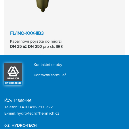
FL/INO-XXX-IIB3
Kapalinová pojistka do nádrží
DN 25 až DN 250
pro sk. IIB3
Kontaktní osoby
Kontaktní formulář
IČO: 14869446
Telefon:
+420 416 711 222
E-mail:
hydro-tech@hennlich.cz
o.z. HYDRO-TECH