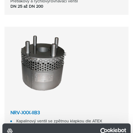
Přetlakový a rychlovyrovnávací ventil
DN 25 až DN 200
NRV-XXX-IIB3
Kapalinový ventil se zpětnou klapkou dle ATEX
DN 25 až DN 150