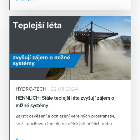
HYDRO-TECH
22.08.2024
HENNLICH: Stále teplejší léta zvyšují zájem o
mlžné systémy
Zajistit osvěžení a ochlazení veřejných prostranství,
snížit pocitovou teplotu na dětských hřištích nebo
podpořit růst a dozrávání zemědělských plodin – to je
jen několik způsobů využití
vysokotlakých mlžících