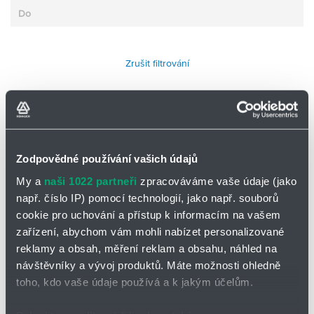
Zrušit filtrování
Filtrovat
Zodpovědné používání vašich údajů
My a
naši 1022 partneři
zpracováváme vaše údaje (jako
Počet nalezených produktů:
35
např. číslo IP) pomocí technologií, jako např. souborů
cookie pro uchování a přístup k informacím na vašem
zařízení, abychom vám mohli nabízet personalizované
reklamy a obsah, měření reklam a obsahu, náhled na
Číslo zboží
Skladem
Množství
MJ
návštěvníky a vývoj produktů. Máte možnosti ohledně
toho, kdo vaše údaje používá a k jakým účelům.
610.145.16.00.00