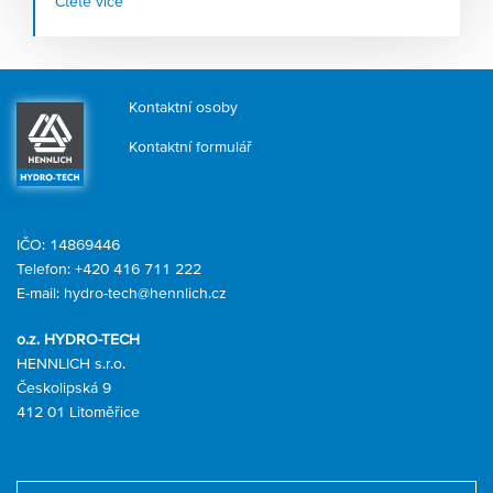
Čtěte více
systémů
, kterým nahrávají stále teplejší léta. Firma
HENNLICH, která tyto systémy v Česku navrhuje a
dodává, zaznamenává růst poptávky po tomto zařízení v
řádu desítek procent.
Kontaktní osoby
Kontaktní formulář
IČO: 14869446
Telefon:
+420 416 711 222
E-mail:
hydro-tech@hennlich.cz
o.z. HYDRO-TECH
HENNLICH s.r.o.
Českolipská 9
412 01 Litoměřice