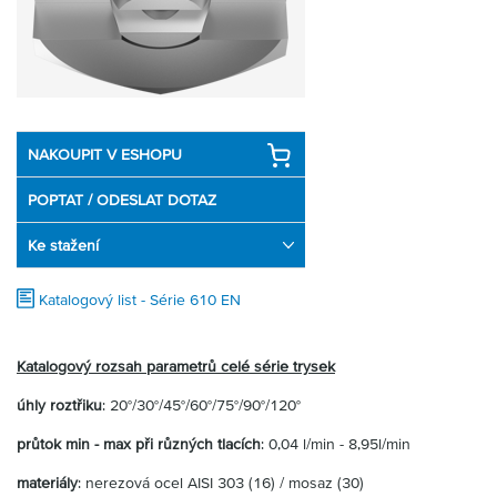
Partner
Zone
NAKOUPIT V ESHOPU
POPTAT / ODESLAT DOTAZ
Ke stažení
Katalogový list - Série 610 EN
Katalogový rozsah parametrů celé série trysek
úhly roztřiku
: 20°/30°/45°/60°/75°/90°/120°
průtok min - max při různých tlacích
: 0,04 l/min - 8,95l/min
materiály
: nerezová ocel AISI 303 (16) / mosaz (30)