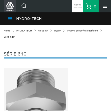
0,00 Kč
0
bez DPH
Košík
Hledat
Divize HENNLICH
HYDRO-TECH
Produkty
Home
HYDRO-TECH
Produkty
Trysky
Trysky s plochým rozstřikem
Aktuality
Série 610
Blog
Kariéra
SÉRIE 610
O firmě
Kontakty
CS
Přihlásit se
CZK
Nákupní seznam