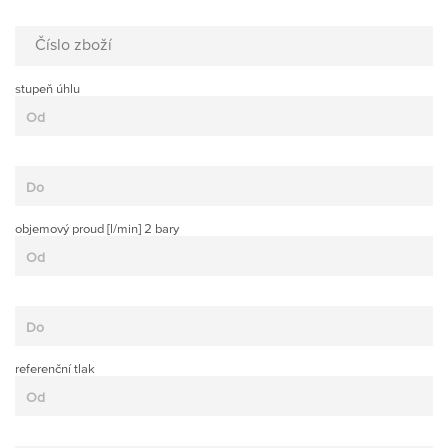
Číslo zboží
stupeň úhlu
objemový proud [l/min] 2 bary
referenční tlak