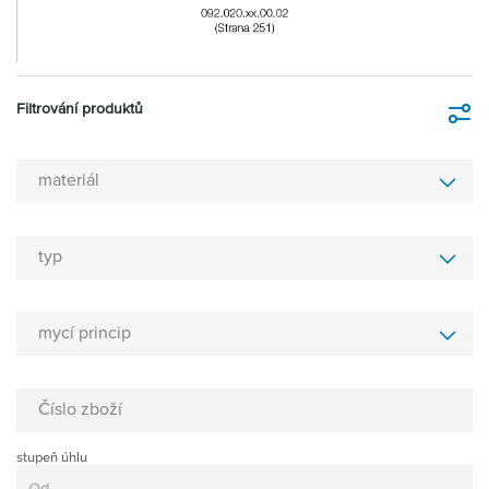
Filtrování produktů
Fi
materiál
typ
mycí princip
Číslo zboží
stupeň úhlu