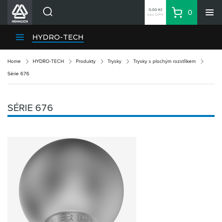
0,00 Kč
0
bez DPH
Košík
Hledat
Divize HENNLICH
HYDRO-TECH
Produkty
Home
HYDRO-TECH
Produkty
Trysky
Trysky s plochým rozstřikem
Aktuality
Série 676
Blog
Kariéra
SÉRIE 676
O firmě
Kontakty
CS
Přihlásit se
CZK
Nákupní seznam