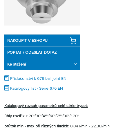
Partner
Zone
NAKOUPIT V ESHOPU
POPTAT / ODESLAT DOTAZ
Ke stažení
Příslušenství k 676 ball joint EN
Katalogový list - Série 676 EN
Katalogový rozsah parametrů celé série trysek
úhly roztřiku
: 20°/30°/45°/60°/75°/90°/120°
průtok min - max při různých tlacích
: 0,04 l/min - 22,36l/min