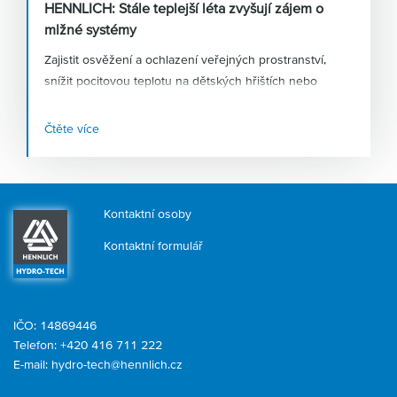
HENNLICH: Stále teplejší léta zvyšují zájem o
mlžné systémy
Zajistit osvěžení a ochlazení veřejných prostranství,
snížit pocitovou teplotu na dětských hřištích nebo
podpořit růst a dozrávání zemědělských plodin – to je
jen několik způsobů využití
vysokotlakých mlžících
Čtěte více
systémů
, kterým nahrávají stále teplejší léta. Firma
HENNLICH, která tyto systémy v Česku navrhuje a
dodává, zaznamenává růst poptávky po tomto zařízení v
řádu desítek procent.
Kontaktní osoby
Kontaktní formulář
IČO: 14869446
Telefon:
+420 416 711 222
E-mail:
hydro-tech@hennlich.cz