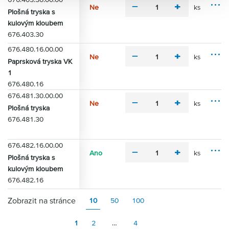
s
Ne
ks
o
m
p
Plošná tryska s
M
s
i
l
kulovým kloubem
o
t
n
u
676.403.30
ž
i
u
s
n
676.480.16.00.00
s
o
Ne
ks
m
p
Paprsková tryska VK
s
M
i
l
1
t
o
n
u
i
676.480.16
ž
u
s
n
676.481.30.00.00
s
Ne
ks
o
m
p
Plošná tryska
M
s
i
l
676.481.30
o
t
n
u
ž
i
u
s
n
676.482.16.00.00
s
o
Ano
ks
m
p
Plošná tryska s
s
M
i
l
kulovým kloubem
t
o
n
u
i
676.482.16
ž
u
s
n
s
Zobrazit na stránce
o
10
50
100
s
t
1
2
…
4
i