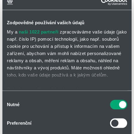
Filtrovat
Zodpovědné používání vašich údajů
My a
naši 1022 partneři
zpracováváme vaše údaje (jako
např. číslo IP) pomocí technologií, jako např. souborů
cookie pro uchování a přístup k informacím na vašem
Počet nalezených produktů:
38
zařízení, abychom vám mohli nabízet personalizované
reklamy a obsah, měření reklam a obsahu, náhled na
návštěvníky a vývoj produktů. Máte možnosti ohledně
Číslo zboží
Skladem
Množství
MJ
toho, kdo vaše údaje používá a k jakým účelům.
Pokud to povolíte, rádi bychom také:
676.216.16.00.00
Shromažďovali informace o vaší geografické poloze,
Výběr
Ne
ks
m
p
Nutné
Tryska s plošným
které mohou být přesné na několik metrů
souhlasu
M
i
l
paprskem
Identifikovali vaše zařízení pomocí aktivního
o
n
u
676.216.16
ž
skenování pro konkrétní charakteristiky (otisk prstu)
u
s
Preferenční
n
676.303.16.00.00
s
Zjistěte více o tom, jak zpracováváme vaše osobní
o
Ne
ks
m
p
Tryska s plošným