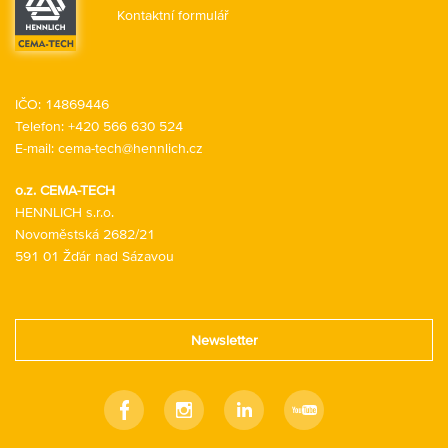
Kontaktní formulář
IČO: 14869446
Telefon:
+420 566 630 524
E-mail:
cema-tech@hennlich.cz
o.z. CEMA-TECH
HENNLICH s.r.o.
Novoměstská 2682/21
591 01 Žďár nad Sázavou
Newsletter
Facebook
Instagram
Linkedin
Youtube