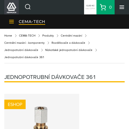
0,00 Kč
0
bez DPH
Košík
Hledat
Divize HENNLICH
CEMA-TECH
Produkty
Home
CEMA-TECH
Produkty
Centrální mazání
Aktuality
Centrální mazání - komponenty
Rozdělovače a dávkovače
Blog
Jednopotrubní dávkovače
Nízkotlaké jednopotrubní dávkovače
Jednopotrubní dávkovače 361
Kariéra
O firmě
JEDNOPOTRUBNÍ DÁVKOVAČE 361
Kontakty
CS
Přihlásit se
ESHOP
CZK
Nákupní seznam