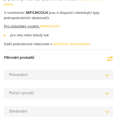
maziv.
V sortimentu
SKF/LINCOLN
jsou k dispozici následující typy
jednopotrubních dávkovačů:
Pro nízkotlaký systém
MONOFLEX
pro olej nebo tekutý tuk
Další podrobnosti naleznete v
přiložené dokumentaci
.
Filtrování produktů
Fi
Provedení
Počet vývodů
Sledování