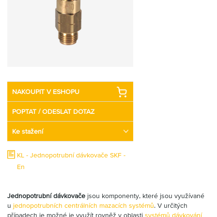
Partner
Zone
NAKOUPIT V ESHOPU
POPTAT / ODESLAT DOTAZ
Ke stažení
KL - Jednopotrubní dávkovače SKF -
En
Jednopotrubní dávkovače
jsou komponenty, které jsou využívané
u
jednopotrubních centrálních mazacích systémů
. V určitých
případech je možné je využít rovněž v oblasti
systémů dávkování