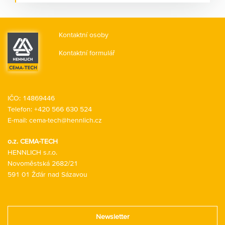
náhradní díly? Že máte příliš vysokou spotřebu maziva?
Pojďme se společně podívat, jak je možné tuto situaci
změnit. Jak prodloužit životnost strojů, jak snížit
Kontaktní osoby
prostoje, jak zvýšit bezpečnost a hygienu práce.
Kontaktní formulář
IČO: 14869446
Telefon:
+420 566 630 524
E-mail:
cema-tech@hennlich.cz
o.z. CEMA-TECH
HENNLICH s.r.o.
Novoměstská 2682/21
591 01 Žďár nad Sázavou
Newsletter