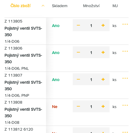
Číslo zboží
Skladem
Množství
MJ
Z 113805
Ano
ks
m
p
Pojistný ventil SVTS-
M
P
i
l
350
o
ř
n
u
1/4-D06
ž
i
u
s
n
Z 113806
d
s
Ano
ks
o
m
p
a
Pojistný ventil SVTS-
M
s
P
i
l
t
350
o
t
ř
n
u
d
1/4-D06, PNL
ž
i
i
u
s
o
n
Z 113807
d
s
k
Ano
ks
o
m
p
a
Pojistný ventil SVTS-
o
M
s
P
i
l
t
350
š
o
t
ř
n
u
d
í
1/4-D06, PNP
ž
i
i
u
s
o
k
n
Z 113808
d
s
k
u
Ne
ks
o
m
p
a
Pojistný ventil SVTS-
o
M
s
P
i
l
t
350
š
o
t
ř
n
u
d
í
1/4-D08
ž
i
i
u
s
o
k
n
Z 113812 6120
d
s
k
u