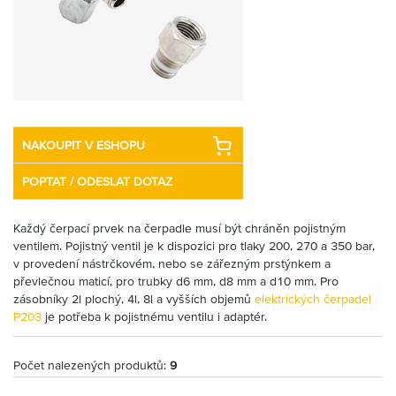
Partner
Zone
NAKOUPIT V ESHOPU
POPTAT / ODESLAT DOTAZ
Každý čerpací prvek na čerpadle musí být chráněn pojistným
ventilem. Pojistný ventil je k dispozici pro tlaky 200, 270 a 350 bar,
v provedení nástrčkovém, nebo se zářezným prstýnkem a
převlečnou maticí, pro trubky d6 mm, d8 mm a d10 mm. Pro
zásobníky 2l plochý, 4l, 8l a vyšších objemů
elektrických čerpadel
P203
je potřeba k pojistnému ventilu i adaptér.
Počet nalezených produktů:
9