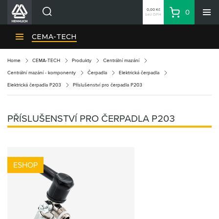
0,00 Kč
0
bez DPH
Košík
Hledat
Divize HENNLICH
CEMA-TECH
Produkty
Home
CEMA-TECH
Produkty
Centrální mazání
Aktuality
Centrální mazání - komponenty
Čerpadla
Elektrická čerpadla
Blog
Elektrická čerpadla P203
Příslušenství pro čerpadla P203
Kariéra
O firmě
PŘÍSLUŠENSTVÍ PRO ČERPADLA P203
Kontakty
CS
Přihlásit se
ESHOP
CZK
Nákupní seznam