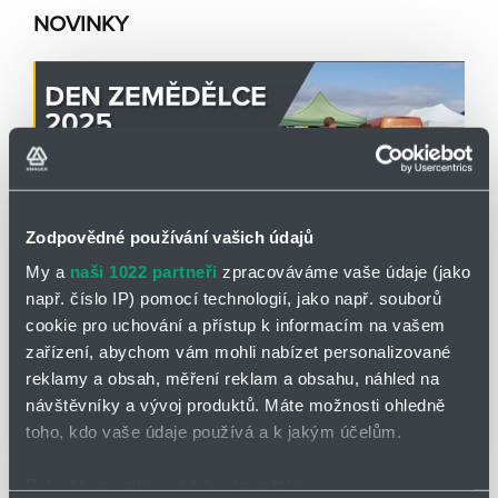
s
k
u
o
a
NOVINKY
o
s
t
š
t
d
í
i
o
k
k
u
o
š
í
k
u
Zodpovědné používání vašich údajů
My a
naši 1022 partneři
zpracováváme vaše údaje (jako
např. číslo IP) pomocí technologií, jako např. souborů
CEMA-TECH
02.09.2025
cookie pro uchování a přístup k informacím na vašem
CEMA-TECH na Dni zemědělce 2025
zařízení, abychom vám mohli nabízet personalizované
reklamy a obsah, měření reklam a obsahu, náhled na
Ve dnech 10. -11. 9. 2025 se
o.z. CEMA-TECH
představí
návštěvníky a vývoj produktů. Máte možnosti ohledně
se svým stánkem na tradiční výstavě Den zemědělce.
toho, kdo vaše údaje používá a k jakým účelům.
Akce se koná v na letišti v obci Kámen na Pelhřimovsku.
Jedná se o "venkovní" výstavu zaměřenou na
Čtěte více
Pokud to povolíte, rádi bychom také:
zemědělskou techniku
. CEMA-TECH
zde bude