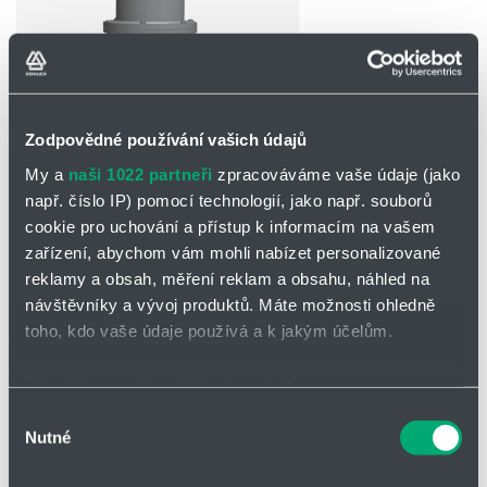
Partner
Zone
Zodpovědné používání vašich údajů
My a
naši 1022 partneři
zpracováváme vaše údaje (jako
POPTAT / ODESLAT DOTAZ
např. číslo IP) pomocí technologií, jako např. souborů
Ke stažení
cookie pro uchování a přístup k informacím na vašem
zařízení, abychom vám mohli nabízet personalizované
Katalogový list - DS/KS-1-IIA
reklamy a obsah, měření reklam a obsahu, náhled na
návštěvníky a vývoj produktů. Máte možnosti ohledně
toho, kdo vaše údaje používá a k jakým účelům.
Přetlakový ventil DS/KS-1-IIA
Pokud to povolíte, rádi bychom také:
Koncová armatura, odolná vůči explozi a dlouhodobému hoření pro
určité hořlavé kapaliny explozní skupiny IIA
s normovanou šířkou
Shromažďovali informace o vaší geografické poloze,
Výběr
štěrbiny (MESG) > 0,9 mm
. Pro větrací otvory na nádržích pro
Nutné
které mohou být přesné na několik metrů
souhlasu
odvětrávání a ochraně proti vzniku nežádoucího přetlaku.
Identifikovali vaše zařízení pomocí aktivního