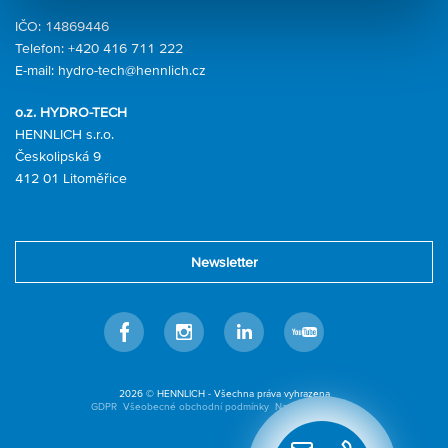
IČO: 14869446
Telefon:
+420 416 711 222
E-mail:
hydro-tech@hennlich.cz
o.z. HYDRO-TECH
HENNLICH s.r.o.
Českolipská 9
412 01 Litoměřice
Newsletter
Facebook
Instagram
Linkedin
Youtube
2026 © HENNLICH - Všechna práva vyhrazena
GDPR
Všeobecné obchodní podmínky
Nastavení cookies
Rychlý