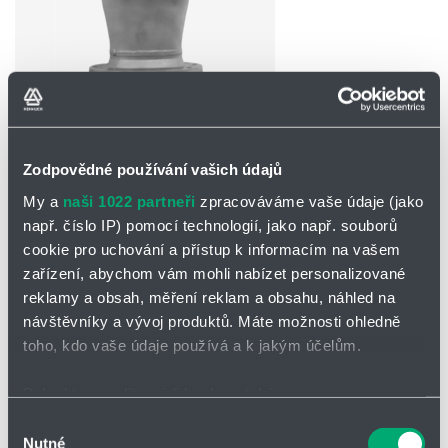
Partner
Zone
POPTAT / ODESLAT DOTAZ
Zodpovědné používání vašich údajů
Ke stažení
My a
naši 1022 partneři
zpracováváme vaše údaje (jako
např. číslo IP) pomocí technologií, jako např. souborů
Katalogový list - Ds/oG
cookie pro uchování a přístup k informacím na vašem
zařízení, abychom vám mohli nabízet personalizované
Přetlakový ventil Ds/oG
reklamy a obsah, měření reklam a obsahu, náhled na
návštěvníky a vývoj produktů. Máte možnosti ohledně
Koncová armatura
pro dýchací otvory na systémech nádrží
pro
toho, kdo vaše údaje používá a k jakým účelům.
odvzdušnění a pro zabránění nebezpečnému přetlaku a omezení
ztrát odpařováním.
Pokud to povolíte, rádi bychom také:
Není odolná proti výbuchu a hoření
Shromažďovali informace o vaší geografické poloze,
Výběr
Instalace - svisle na střeše nádrže
Nutné
které mohou být přesné na několik metrů
souhlasu