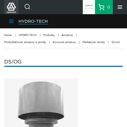
0,00 Kč
0
bez DPH
Košík
Hledat
Divize HENNLICH
HYDRO-TECH
Produkty
Home
HYDRO-TECH
Produkty
Armatury
Aktuality
Protizášlehové armatury a ventily
Koncové armatury
Přetlakové ventily
Ds/oG
Blog
Kariéra
DS/OG
O firmě
Kontakty
CS
Přihlásit se
CZK
Nákupní seznam