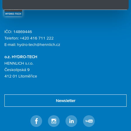
Kontaktní formulář
IČO: 14869446
Telefon:
+420 416 711 222
E-mail:
hydro-tech@hennlich.cz
o.z. HYDRO-TECH
HENNLICH s.r.o.
Českolipská 9
412 01 Litoměřice
Newsletter
Facebook
Instagram
Linkedin
Youtube