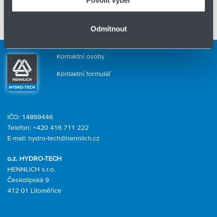
Konstrukce pojistky
Povolit výběr
Technické údaje
Odmítnout
Kontaktní osoby
Kontaktní formulář
IČO: 14869446
Telefon:
+420 416 711 222
E-mail:
hydro-tech@hennlich.cz
o.z. HYDRO-TECH
HENNLICH s.r.o.
Českolipská 9
412 01 Litoměřice