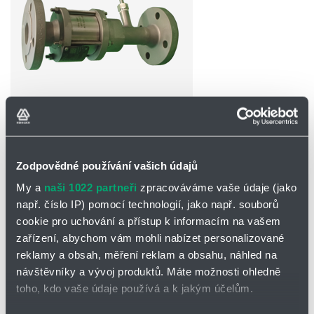
Partner
Zone
POPTAT / ODESLAT DOTAZ
Ke stažení
Zodpovědné používání vašich údajů
My a
naši 1022 partneři
zpracováváme vaše údaje (jako
Zavitové provedení - RG-Det4-IIA-
např. číslo IP) pomocí technologií, jako např. souborů
XXX-4,5
cookie pro uchování a přístup k informacím na vašem
Přírubové provedení - RG-Det4-IIA-
zařízení, abychom vám mohli nabízet personalizované
XXX-4,5
reklamy a obsah, měření reklam a obsahu, náhled na
návštěvníky a vývoj produktů. Máte možnosti ohledně
toho, kdo vaše údaje používá a k jakým účelům.
Detonační pojistka RG-Det4-IIA-XXX-4,5