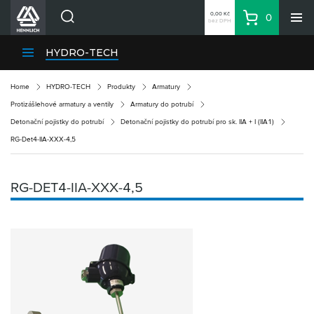
0,00 Kč
0
bez DPH
Košík
Hledat
Divize HENNLICH
HYDRO-TECH
Produkty
Home
HYDRO-TECH
Produkty
Armatury
Aktuality
Protizášlehové armatury a ventily
Armatury do potrubí
Blog
Detonační pojistky do potrubí
Detonační pojistky do potrubí pro sk. IIA + I (IIA1)
RG-Det4-IIA-XXX-4,5
Kariéra
O firmě
RG-DET4-IIA-XXX-4,5
Kontakty
CS
Přihlásit se
CZK
Nákupní seznam