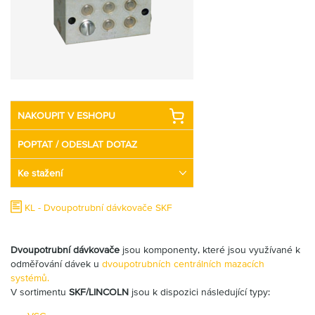
Partner
Zone
NAKOUPIT V ESHOPU
POPTAT / ODESLAT DOTAZ
Ke stažení
KL - Dvoupotrubní dávkovače SKF
Dvoupotrubní dávkovače
jsou komponenty, které jsou využívané k
odměřování dávek u
dvoupotrubních centrálních mazacích
systémů.
V sortimentu
SKF/LINCOLN
jsou k dispozici následující typy: