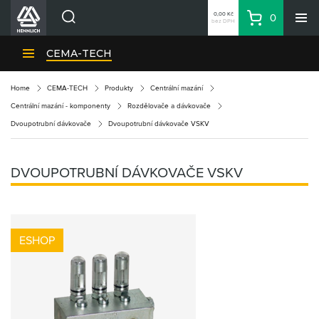
0,00 Kč
0
bez DPH
Košík
Hledat
Divize HENNLICH
CEMA-TECH
Produkty
Home
CEMA-TECH
Produkty
Centrální mazání
Aktuality
Centrální mazání - komponenty
Rozdělovače a dávkovače
Blog
Dvoupotrubní dávkovače
Dvoupotrubní dávkovače VSKV
Kariéra
O firmě
DVOUPOTRUBNÍ DÁVKOVAČE VSKV
Kontakty
CS
Přihlásit se
ESHOP
CZK
Nákupní seznam