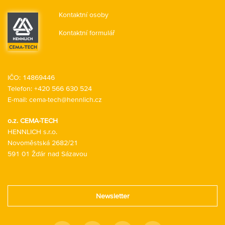
změnit. Jak prodloužit životnost strojů, jak snížit
Kontaktní osoby
prostoje, jak zvýšit bezpečnost a hygienu práce.
Kontaktní formulář
IČO: 14869446
Telefon:
+420 566 630 524
E-mail:
cema-tech@hennlich.cz
o.z. CEMA-TECH
HENNLICH s.r.o.
Novoměstská 2682/21
591 01 Žďár nad Sázavou
Newsletter