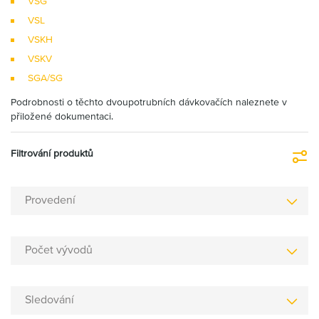
VSG
VSL
VSKH
VSKV
SGA/SG
Podrobnosti o těchto dvoupotrubních dávkovačích naleznete v
přiložené dokumentaci.
Filtrování produktů
Fi
Provedení
Počet vývodů
Sledování