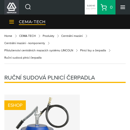
0,00 Kč
0
bez DPH
Košík
Hledat
Divize HENNLICH
CEMA-TECH
Produkty
Home
CEMA-TECH
Produkty
Centrální mazání
Aktuality
Centrální mazání - komponenty
Blog
Příslušenství centrálních mazacích systému LINCOLN
Plnicí lisy a čerpadla
Ruční sudová plnicí čerpadla
Kariéra
O firmě
RUČNÍ SUDOVÁ PLNICÍ ČERPADLA
Kontakty
CS
Přihlásit se
ESHOP
CZK
Nákupní seznam