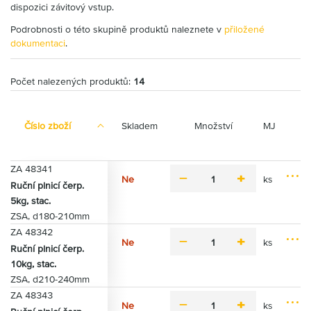
dispozici závitový vstup.
Podrobnosti o této skupině produktů naleznete v
přiložené
dokumentaci
.
Počet nalezených produktů:
14
Číslo zboží
Skladem
Množství
MJ
ZA 48341
Ne
ks
m
p
Ruční plnicí čerp.
M
P
i
l
5kg, stac.
o
ř
n
u
ZSA, d180-210mm
ž
i
u
s
n
ZA 48342
d
s
Ne
ks
o
m
p
a
Ruční plnicí čerp.
M
s
P
i
l
t
10kg, stac.
o
t
ř
n
u
d
ZSA, d210-240mm
ž
i
i
u
s
o
n
ZA 48343
d
s
k
Ne
ks
o
m
p
a