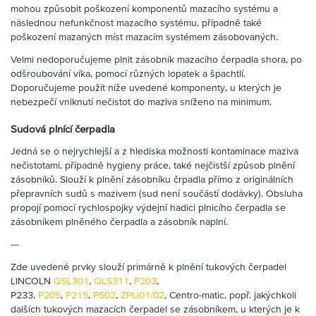
mohou způsobit poškození komponentů mazacího systému a
následnou nefunkčnost mazacího systému, případně také
poškození mazaných míst mazacím systémem zásobovaných.
Velmi nedoporučujeme plnit zásobník mazacího čerpadla shora, po
odšroubování víka, pomocí různých lopatek a špachtlí.
Doporučujeme použít níže uvedené komponenty, u kterých je
nebezpečí vniknutí nečistot do maziva sníženo na minimum.
Sudová plnící čerpadla
Jedná se o nejrychlejší a z hlediska možnosti kontaminace maziva
nečistotami, případně hygieny práce, také nejčistší způsob plnění
zásobníků. Slouží k plnění zásobníku črpadla přímo z originálních
přepravních sudů s mazivem (sud není součástí dodávky). Obsluha
propojí pomocí rychlospojky výdejní hadici plnicího čerpadla se
zásobníkem plněného čerpadla a zásobník naplní.
---
Zde uvedené prvky slouží primárně k plnění tukových čerpadel
LINCOLN
QSL301
,
QLS311
,
P203
,
P233,
P205
,
P215
,
P502
,
ZPU01/02
, Centro-matic, popř. jakýchkoli
dalších tukových mazacích čerpadel se zásobníkem, u kterých je k